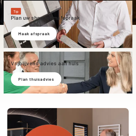
Tip
Plan uw showroomafspraak
Maak afspraak
Vrijblijvend advies aan huis
Plan thuisadvies