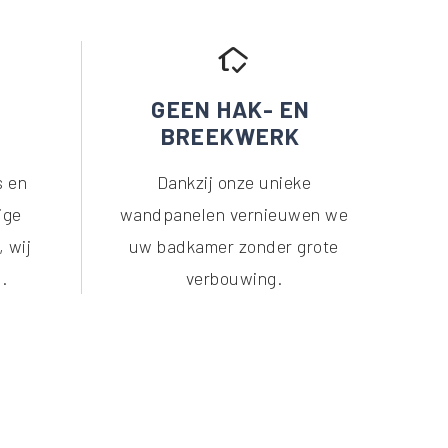
in_home_mode
GEEN HAK- EN
BREEKWERK
s en
Dankzij onze unieke
ige
wandpanelen vernieuwen we
, wij
uw badkamer zonder grote
u.
verbouwing.