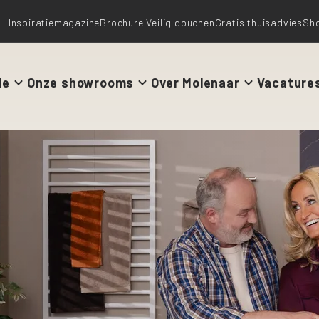
Inspiratiemagazine
Brochure Veilig douchen
Gratis thuisadvies
Sh
ie
Onze showrooms
Over Molenaar
Vacature