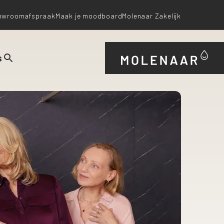
owroomafspraak
Maak je moodboard
Molenaar Zakelijk
s