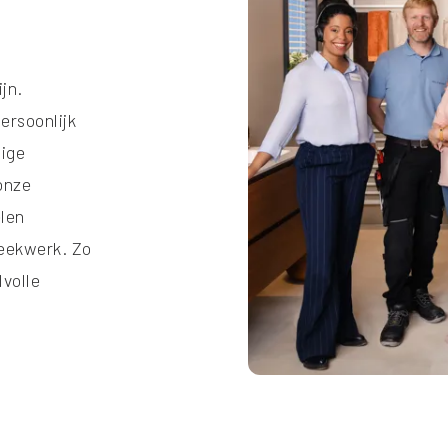
jn.
ersoonlijk
dige
onze
len
eekwerk. Zo
lvolle