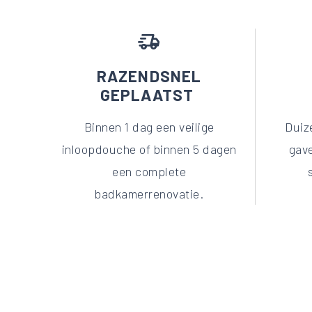
delivery_truck_speed
RAZENDSNEL
GEPLAATST
Binnen 1 dag een veilige
Duiz
inloopdouche of binnen 5 dagen
gav
een complete
badkamerrenovatie.