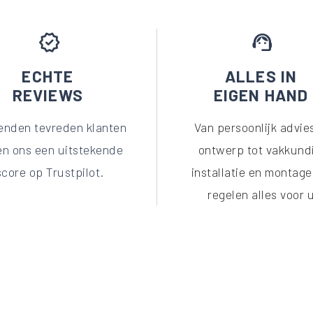
verified
support_agent
ECHTE
ALLES IN
REVIEWS
EIGEN HAND
enden tevreden klanten
Van persoonlijk advie
en ons een uitstekende
ontwerp tot vakkund
score op Trustpilot.
installatie en montage
regelen alles voor 