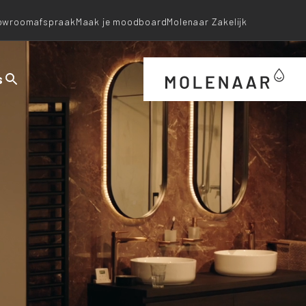
owroomafspraak
Maak je moodboard
Molenaar Zakelijk
s