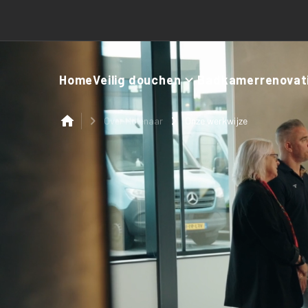
Home
Veilig douchen
Badkamerrenovat
Over Molenaar
Onze werkwijze