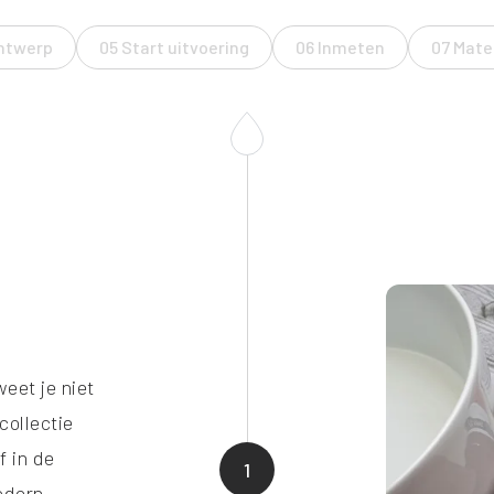
ntwerp
05 Start uitvoering
06 Inmeten
07 Mate
eet je niet
collectie
f in de
1
odern