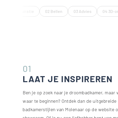
01 Inspiratie
02 Bellen
03 Advies
04 3D-o
01
LAAT JE INSPIREREN
Ben je op zoek naar je droombadkamer, maar w
waar te beginnen? Ontdek dan de uitgebreide 
badkamerstijlen van Molenaar op de website o
showroom. Of je nu een liefhebber bent van m