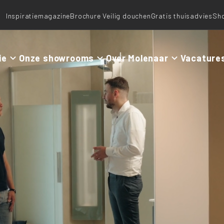
Inspiratiemagazine
Brochure Veilig douchen
Gratis thuisadvies
Sh
ie
Onze showrooms
Over Molenaar
Vacature