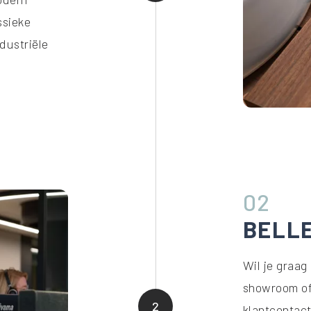
ssieke
ndustriële
02
BELL
Wil je graag
showroom of 
2
klantcontact