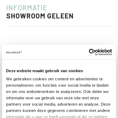
INFORMATIE
SHOWROOM GELEEN
Parkeren kan gratis op het terrein voor de deur. In onze
showroom is ook een toilet aanwezig voor bezoekers.
Deze website maakt gebruik van cookies
We gebruiken cookies om content en advertenties te
personaliseren, om functies voor social media te bieden
en om ons websiteverkeer te analyseren. Ook delen we
EEN SHOWROOM VOL
informatie over uw gebruik van onze site met onze
partners voor social media, adverteren en analyse. Deze
INSPIRATIE EN ADVIES
partners kunnen deze gegevens combineren met andere
Kom naar de showroom in Geleen en ervaar de Molenaar-
informatie die u aan ze heeft verstrekt of die ze hebben