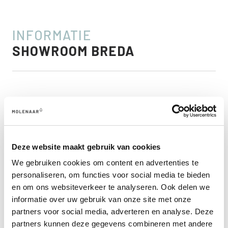
INFORMATIE
SHOWROOM BREDA
Parkeren kan gratis op het terrein voor de deur. In onze
showroom zijn ook toiletten aanwezig voor bezoekers.
Deze website maakt gebruik van cookies
We gebruiken cookies om content en advertenties te
personaliseren, om functies voor social media te bieden
en om ons websiteverkeer te analyseren. Ook delen we
informatie over uw gebruik van onze site met onze
EEN SHOWROOM VOL
partners voor social media, adverteren en analyse. Deze
INSPIRATIE EN ADVIES
partners kunnen deze gegevens combineren met andere