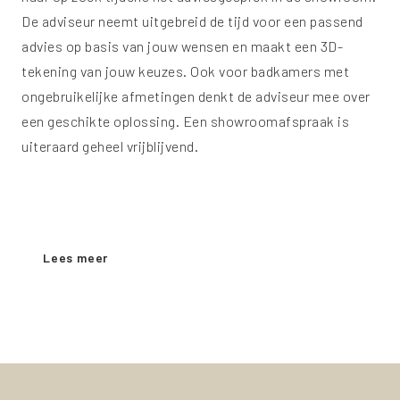
De adviseur neemt uitgebreid de tijd voor een passend
advies op basis van jouw wensen en maakt een 3D-
tekening van jouw keuzes. Ook voor badkamers met
ongebruikelijke afmetingen denkt de adviseur mee over
een geschikte oplossing. Een showroomafspraak is
uiteraard geheel vrijblijvend.
Wil je meer weten over het showroombezoek? We
vertellen je graag alles over de inhoud van het gesprek.
Lees meer