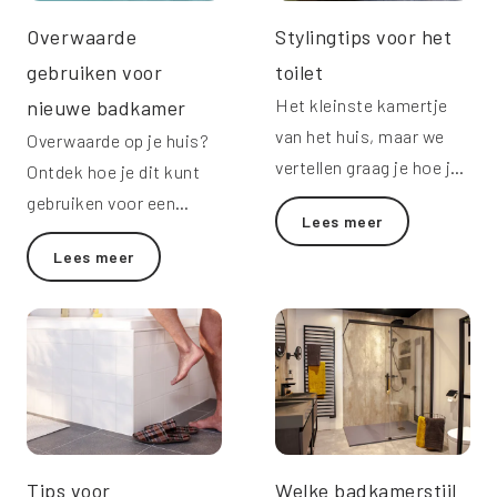
Overwaarde
Stylingtips voor het
gebruiken voor
toilet
Het kleinste kamertje
nieuwe badkamer
van het huis, maar we
Overwaarde op je huis?
vertellen graag je hoe je
Ontdek hoe je dit kunt
van het toilet een
gebruiken voor een
Lees meer
stijlvolle ruimte maakt.
nieuwe badkamer.
Lees meer
Tips voor
Welke badkamerstijl