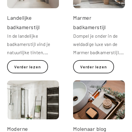
Landelijke
Marmer
badkamerstijl
badkamerstijl
In de landelijke
Dompel je onder in de
badkamerstijl vind je
weldadige luxe van de
natuurlijke tinten,
Marmer badkamerstijl.
houten details en
Modern en chic worden
Verder lezen
Verder lezen
Scandinavische
hier gecombineerd.
invloeden.
Moderne
Molenaar blog