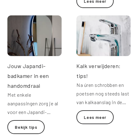
Lees meer
Jouw Japandi-
Kalk verwijderen:
badkamer in een
tips!
Na úren schrobben en
handomdraai
poetsen nog steeds last
Met enkele
van kalkaanslag in de
aanpassingen zorg je al
badkamer? Zo ga je kalk
voor een Japandi-
Lees meer
te lijf!
uitstraling.
Bekijk tips