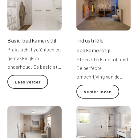
Basic badkamerstijl
Industriële
Praktisch, hygiënisch en
badkamerstijl
gemakkelijk in
Stoer, sterk, en robuust.
onderhoud. De basic stijl
De perfecte
van Molenaar is
omschrijving van de
Lees verder
eenvoudig en veilig.
industriële
Verder lezen
badkamerstijl.