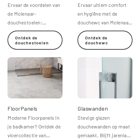
Ervaar de voordelen van
Ervaar ultiem comfort
de Molenaar-
en hygiëne met de
douchestoelen:
douchewc van Molenaar.
comfortabel, stijlvol en
Een duurzaam en stijlvol
Ontdek de
Ontdek de
veilig.
toilet.
douchestoelen
douchewc
FloorPanels
Glaswanden
Moderne Floorpanels in
Stevige glazen
je badkamer? Ontdek de
douchewanden op maat
vloercollectie van
gemaakt. Blijft jarenlang