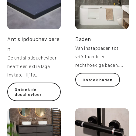
Antislipdouchevloere
Baden
Van instapbaden tot
n
vrijstaande en
De antislipdouchevloer
rechthoekige baden,
heeft een extra lage
perfect voor ultiem
instap. Hij is
Ontdek baden
comfort en ontspanning.
comfortabel, stevig en
Ontdek de
makkelijk schoon te
douchevloer
maken.