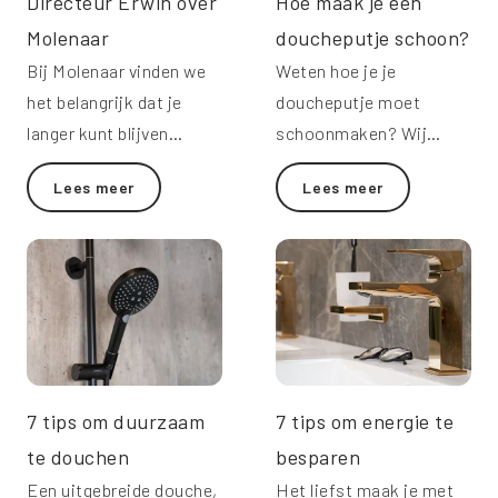
Directeur Erwin over
Hoe maak je een
Molenaar
doucheputje schoon?
Bij Molenaar vinden we
Weten hoe je je
het belangrijk dat je
doucheputje moet
langer kunt blijven
schoonmaken? Wij
genieten van je eigen
geven je tips.
Lees meer
Lees meer
fijne thuis. Directeur
Erwin de Groot vertelt
over onze unieke
werkwijze.
7 tips om duurzaam
7 tips om energie te
te douchen
besparen
Een uitgebreide douche,
Het liefst maak je met