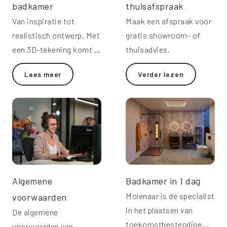
badkamer
thuisafspraak
Van inspiratie tot
Maak een afspraak voor
realistisch ontwerp. Met
gratis showroom- of
een 3D-tekening komt je
thuisadvies.
droombadkamer tot
Lees meer
Verder lezen
leven.
Algemene
Badkamer in 1 dag
Molenaar is dé specialist
voorwaarden
in het plaatsen van
De algemene
toekomstbestendige
voorwaarden van