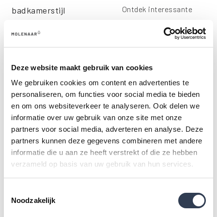
Ontdek interessante
badkamerstijl
artikelen met de laatste
De moderne
trends, tips en
badkamerstijl is de
innovaties op het gebied
perfecte keuze als je
Lees meer
van badkamers.
ultieme luxe wilt ervaren
Deze website maakt gebruik van cookies
Moderne
in je badkamer.
We gebruiken cookies om content en advertenties te
badkamerstijl
personaliseren, om functies voor social media te bieden
en om ons websiteverkeer te analyseren. Ook delen we
informatie over uw gebruik van onze site met onze
partners voor social media, adverteren en analyse. Deze
partners kunnen deze gegevens combineren met andere
informatie die u aan ze heeft verstrekt of die ze hebben
verzameld op basis van uw gebruik van hun services.
5 stylingtips voor de
5 voordelen van
Toestemmingsselectie
badkamer
wandpanelen
Noodzakelijk
Interieurstyliste
Wandpanelen of