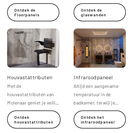
Molenaar.
mooi dankzij de
Ontdek de
Ontdek de
hoogwaardige coating.
Floorpanels
glaswanden
Houvastattributen
Infraroodpaneel
Met de
Altijd een aangename
houvastattributen van
temperatuur in de
Molenaar geniet je veilig
badkamer, terwijl je
en onbezorgd van een
bespaart op de
Ontdek
Ontdek het
heerlijke douche.
energiekosten.
houvastattributen
infraroodpaneel