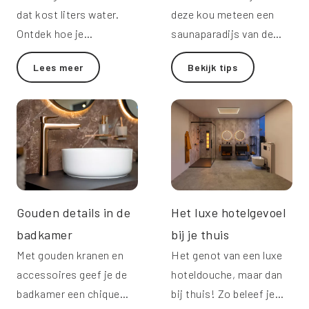
dat kost liters water.
deze kou meteen een
Ontdek hoe je
saunaparadijs van de
comfortabel doucht en
badkamer, maar dat
Lees meer
Bekijk tips
tegelijk energie
kost een flink zakcentje.
bespaart.
Gelukkig zijn er zat
energiezuinige
oplossingen.
Gouden details in de
Het luxe hotelgevoel
badkamer
bij je thuis
Met gouden kranen en
Het genot van een luxe
accessoires geef je de
hoteldouche, maar dan
badkamer een chique
bij thuis! Zo beleef je