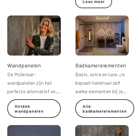
Lees meer
Eén aanspreekpunt,
duidelijke planning en
volledige ontzorging.
Wandpanelen
Badkamerelementen
De Molenaar-
Basis, extra en luxe. Je
wandpanelen zijn het
bepaalt helemaal zelf
perfecte alternatief voor
welke elementen bij je
wandtegels in de
wensen passen.
Ontdek
Alle
badkamer.
wandpanelen
badkamerelementen