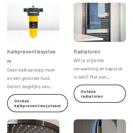
Kalkpreventiesystee
Radiatoren
Wil je stijlvolle
m
verwarming en kapstok
Geen kalkaanslag meer
in één? Met een
en een gezonde huid.
Molenaar radiator is het
Geniet dagelijks van
Ontdek
altijd aangenaam warm.
zijdezacht water.
radiatoren
Ontdek
kalkpreventiesysteem