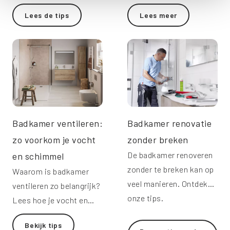
zinderende
comfortabele douche-
Lees de tips
Lees meer
zomerdagen!
ervaring.
Badkamer ventileren:
Badkamer renovatie
zo voorkom je vocht
zonder breken
De badkamer renoveren
en schimmel
zonder te breken kan op
Waarom is badkamer
veel manieren. Ontdek
ventileren zo belangrijk?
onze tips.
Lees hoe je vocht en
schimmel voorkomt en
Bekijk tips
wat de beste ventilatie-