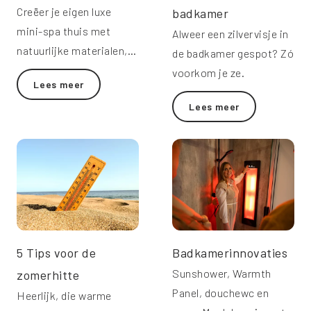
Creëer je eigen luxe
badkamer
mini-spa thuis met
Alweer een zilvervisje in
natuurlijke materialen,
de badkamer gespot? Zó
inloopdouche en
voorkom je ze.
Lees meer
Sunshower.
Lees meer
5 Tips voor de
Badkamerinnovaties
Sunshower, Warmth
zomerhitte
Panel, douchewc en
Heerlijk, die warme