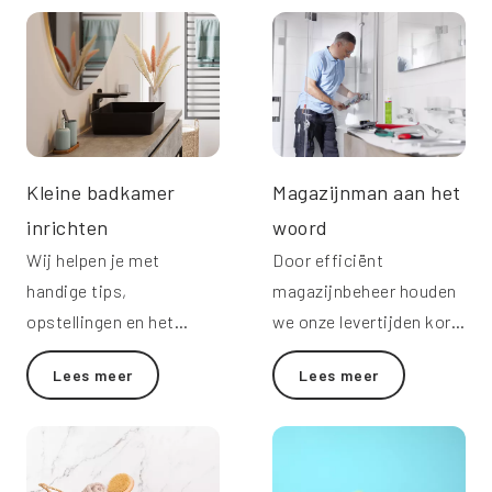
Kleine badkamer
Magazijnman aan het
inrichten
woord
Wij helpen je met
Door efficiënt
handige tips,
magazijnbeheer houden
opstellingen en het
we onze levertijden kort.
kostenplaatje.
Onze magazijnman legt
Lees meer
Lees meer
uit hoe we dat doen.