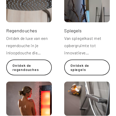
Regendouches
Spiegels
Ontdek de luxe van een
Van spiegelkast met
regendouche in je
opbergruimte tot
inloopdouche die
innovatieve
comfort toevoegt aan je
bluetoothspiegel.
Ontdek de
Ontdek de
badkamer.
Molenaar heeft genoeg
regendouches
spiegels
keuze!