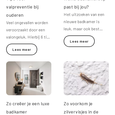
valpreventie bij
past bij jou?
Het uitzoeken van een
ouderen
nieuwe badkamer is
Veel ongevallen worden
leuk, maar ook best
veroorzaakt door een
lastig. Wij helpen je
valongeluk. Hierbij 6 tips
Lees meer
kiezen
om valongelukken te
Lees meer
voorkomen.
Zo creëer je een luxe
Zo voorkom je
badkamer
zilvervisjes in de