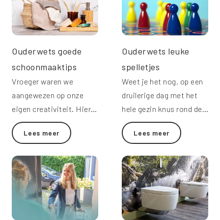
Ouderwets goede
Ouderwets leuke
schoonmaaktips
spelletjes
Vroeger waren we
Weet je het nog, op een
aangewezen op onze
druilerige dag met het
eigen creativiteit. Hier
hele gezin knus rond de
vind je 6x ouderwets
tafel met een spelbord in
Lees meer
Lees meer
goede schoonmaaktips.
het midden?