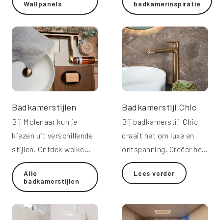
Wallpanels
badkamerinspiratie
Badkamerstijlen
Badkamerstijl Chic
Bij Molenaar kun je
Bij badkamerstijl Chic
kiezen uit verschillende
draait het om luxe en
stijlen. Ontdek welke
ontspanning. Creëer het
badkamerstijl het beste
hotelgevoel in je eigen
Alle
Lees verder
bij jou past.
badkamer.
badkamerstijlen