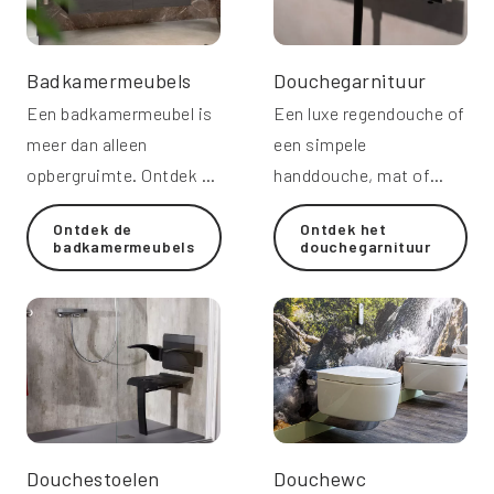
Badkamermeubels
Douchegarnituur
Een badkamermeubel is
Een luxe regendouche of
meer dan alleen
een simpele
opbergruimte. Ontdek de
handdouche, mat of
badkamermeubels van
glanzend, in zwart, of
Ontdek de
Ontdek het
Molenaar.
chroom: er is volop
badkamermeubels
douchegarnituur
keuze.
Douchestoelen
Douchewc