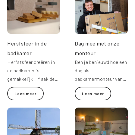
Hersfsfeer in de
Dag mee met onze
badkamer
monteur
Herfstsfeer creëren in
Ben je benieuwd hoe een
de badkamer is
dag als
gemakkelijk! Maak de
badkamermonteur van
badkamer klaar voor het
Molenaar verloopt? Wij
Lees meer
Lees meer
najaar. Lees hier meer.
nemen je mee!