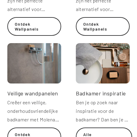
zijn het perfecte
zijn het perfecte
alternatief voor
alternatief voor
wandtegels in de
wandtegels in de
Ontdek
Ontdek
badkamer.
badkamer.
Wallpanels
Wallpanels
Veilige wandpanelen
Badkamer inspiratie
Creëer een veilige,
Ben je op zoek naar
onderhoudsvriendelijke
inspiratie voor de
badkamer met Molenaar
badkamer? Dan ben je bij
Wandpanels.
ons aan het juiste adres.
Ontdek
Alle