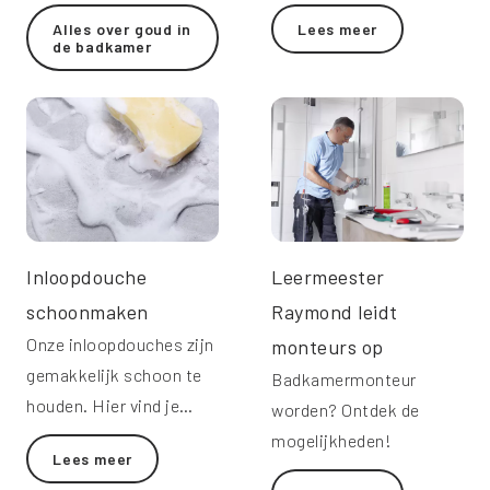
look. Lees hier alles over
het hotelgevoel in je
Alles over goud in
Lees meer
goudkleurige
eigen badkamer.
de badkamer
badkamergarnituur!
Inloopdouche
Leermeester
schoonmaken
Raymond leidt
Onze inloopdouches zijn
monteurs op
gemakkelijk schoon te
Badkamermonteur
houden. Hier vind je
worden? Ontdek de
handige
mogelijkheden!
Lees meer
schoonmaaktips.