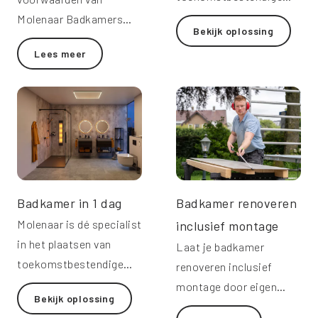
badkamers in 1 dag.
Molenaar Badkamers
Bekijk oplossing
B.V te Nunspeet. CBW-
Lees meer
erkend.
Badkamer in 1 dag
Badkamer renoveren
Molenaar is dé specialist
inclusief montage
in het plaatsen van
Laat je badkamer
toekomstbestendige
renoveren inclusief
badkamers in 1 dag.
montage door eigen
Bekijk oplossing
monteurs van Molenaar.