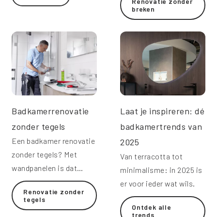
Renovatie zonder
breken
oplossingen zijn voor
jouw badkamer.
Badkamerrenovatie
Laat je inspireren: dé
zonder tegels
badkamertrends van
Een badkamer renovatie
2025
zonder tegels? Met
Van terracotta tot
wandpanelen is dat
minimalisme: in 2025 is
gemakkelijk te
er voor ieder wat wils.
Renovatie zonder
realiseren.
tegels
Ontdek alle
trends