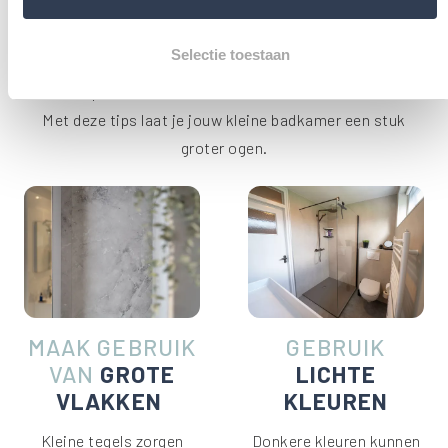
EEN KLEINE BADKAMER
GROTER LATEN LIJKEN
Selectie toestaan
Een compacte badkamer hoeft niet klein aan te voelen.
Met deze tips laat je jouw kleine badkamer een stuk
groter ogen.
MAAK GEBRUIK
GEBRUIK
VAN
GROTE
LICHTE
VLAKKEN
KLEUREN
Kleine tegels zorgen
Donkere kleuren kunnen