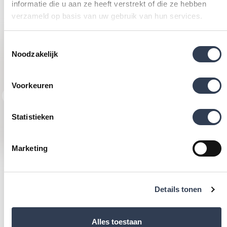
helemaal aansluit bij jouw persoonlijke smaak en
informatie die u aan ze heeft verstrekt of die ze hebben
verzameld op basis van uw gebruik van hun services.
behoeften.
Toestemmingsselectie
Noodzakelijk
Stoer en robuust
INDUSTRIEEL
Voorkeuren
BETONLOOK
Statistieken
Bekijk hier
Marketing
Bekijk alle stijlen
Details tonen
Alles toestaan