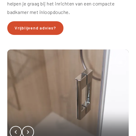
helpen je graag bij het inrichten van een compacte
badkamer met inloopdouche.
Vrijblijvend advies?
02
03
01