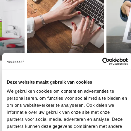
LAAT JE INSPIREREN
EN
KIES
Deze website maakt gebruik van cookies
JE EIGEN STIJL
We gebruiken cookies om content en advertenties te
personaliseren, om functies voor social media te bieden en
Bij Molenaar bepaal jij de badkamerstijl die bij je past -
om ons websiteverkeer te analyseren. Ook delen we
van industrieel tot modern, van basic tot landelijk. Of je
informatie over uw gebruik van onze site met onze
nu kiest voor een inloopdouche of een totaalrenovatie
partners voor social media, adverteren en analyse. Deze
met luxe afwerking, wij zorgen ervoor dat je badkamer
partners kunnen deze gegevens combineren met andere