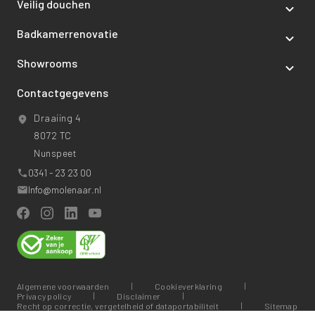
Veilig douchen
Badkamerrenovatie
Showrooms
Contactgegevens
Draaiing 4
8072 TC
Nunspeet
0341 - 23 23 00
Info@molenaar.nl
Algemene voorwaarden
Cookieverklaring
Privacy policy
Disclaimer
Recht op correctie, vergetelheid of dataportabiliteit
Sitemap