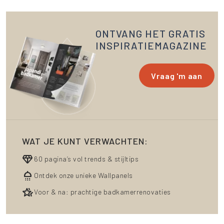
ONTVANG HET GRATIS
INSPIRATIEMAGAZINE
Vraag 'm aan
WAT JE KUNT VERWACHTEN:
diamond
60 pagina’s vol trends & stijltips
Shower
Ontdek onze unieke Wallpanels
hotel_class
Voor & na: prachtige badkamerrenovaties