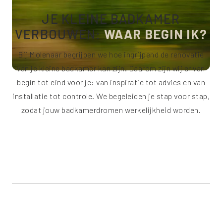
JE KLEINE BADKAMER
VERBOUWEN:
WAAR BEGIN IK?
Bij Molenaar begrijpen we hoe ingrijpend de renovatie
van je kleine badkamer kan zijn. Daarom zijn wij er van
begin tot eind voor je: van inspiratie tot advies en van
installatie tot controle. We begeleiden je stap voor stap,
zodat jouw badkamerdromen werkelijkheid worden.
emoji_objects
INSPIREREN
psychology
ADVISEREN