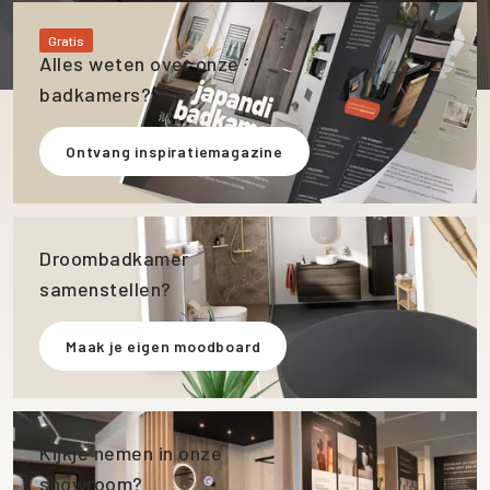
Gratis
Alles weten over onze
badkamers?
Ontvang inspiratiemagazine
Droombadkamer
samenstellen?
Maak je eigen moodboard
Kijkje nemen in onze
showroom?