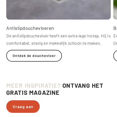
Antislipdouchevloeren
B
De antislipdouchevloer heeft een extra lage instap. Hij is
E
comfortabel, stevig en makkelijk schoon te maken.
O
Ontdek de douchevloer
MEER INSPIRATIE?
ONTVANG HET
GRATIS MAGAZINE
Vraag aan