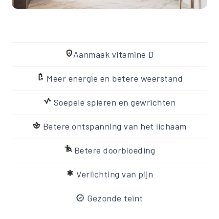
health_and_safety
Aanmaak vitamine D
battery_charging_full
Meer energie en betere weerstand
vital_signs
Soepele spieren en gewrichten
spa
Betere ontspanning van het lichaam
conditions
Betere doorbloeding
emergency
Verlichting van pijn
verified
Gezonde teint