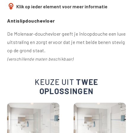
emoji_objects
Klik op ieder element voor meer informatie
Antislipdouche
vloer
De Molenaar-douchevloer geeft je inloopdouche een luxe
uitstraling en zorgt ervoor dat je met beide benen stevig
op de grond staat.
(verschillende maten beschikbaar)
KEUZE UIT
TWEE
OPLOSSINGEN
(beschikbaar in 3 kleuren)