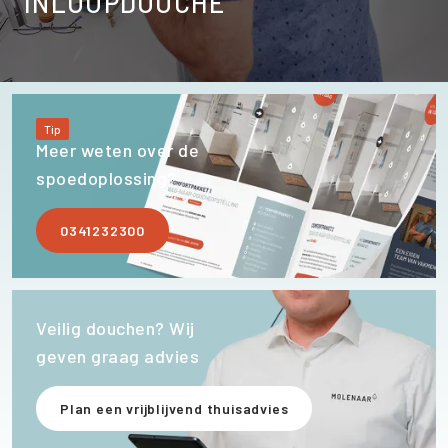
INLOOPDOUCHE
Tip
Meer weten over de
spoedoplossing?
0341232300
Veilig douchen? Wij
geven graag advies
Plan een vrijblijvend thuisadvies