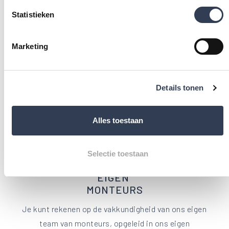
Onze werkwijze
Statistieken
Marketing
emoji_objects
IN 1 DAG
GEPLAATST
Details tonen
Geen wekenlange verbouwing: bij Molenaar werken we
snel en efficiënt. Binnen 1 dag heb je een nieuwe, veilige
Alles toestaan
inloopdouche.
Selectie toestaan
psychology
EIGEN
MONTEURS
Je kunt rekenen op de vakkundigheid van ons eigen
team van monteurs, opgeleid in ons eigen