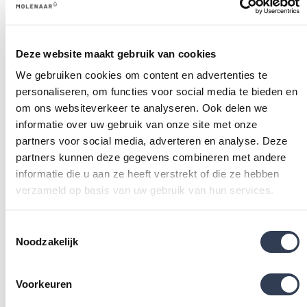
Deze website maakt gebruik van cookies
We gebruiken cookies om content en advertenties te
personaliseren, om functies voor social media te bieden en
om ons websiteverkeer te analyseren. Ook delen we
MOLENAAR-MONTAGE
informatie over uw gebruik van onze site met onze
partners voor social media, adverteren en analyse. Deze
Bij een badkamerrenovatie denk je waarschijnlijk aan
partners kunnen deze gegevens combineren met andere
een flinke verbouwing, maar wij laten zien dat het anders
informatie die u aan ze heeft verstrekt of die ze hebben
kan. Met onze unieke aanpak installeren onze eigen
verzameld op basis van uw gebruik van hun services.
vakmensen je nieuwe inloopdouche binnen één dag,
zonder hak- of breekwerk. We halen je oude bad of
Toestemmingsselectie
Noodzakelijk
douche weg en voeren alles direct voor je af. Zo hoef jij
je nergens zorgen over te maken. Benieuwd hoe we dit
doen?
Voorkeuren