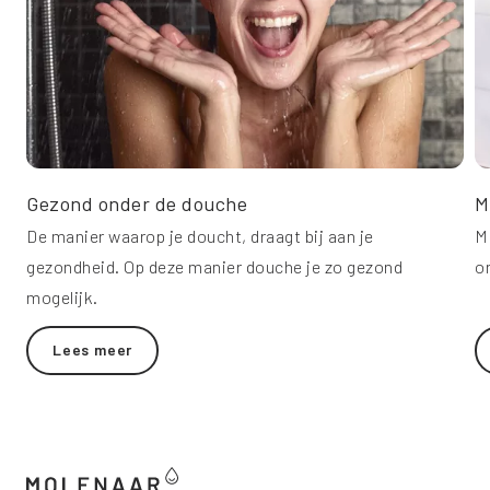
Gezond onder de douche
M
De manier waarop je doucht, draagt bij aan je
M
gezondheid. Op deze manier douche je zo gezond
o
mogelijk.
Lees meer