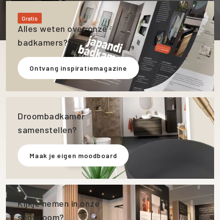
Gratis
Alles weten over onze
badkamers?
Ontvang inspiratiemagazine
Droombadkamer
samenstellen?
Maak je eigen moodboard
Kijkje nemen in onze
showroom?