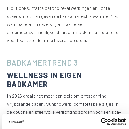
Houtlooks, matte betonciré-afwerkingen en lichte
steenstructuren geven de badkamer extra warmte. Met
wandpanelen in deze stijlen haal je een
onderhoudsvriendelijke, duurzame look in huis die tegen
vocht kan, zonder in te leveren op sfeer.
BADKAMERTREND 3
WELLNESS IN EIGEN
BADKAMER
In 2026 draait het meer dan ooit om ontspanning.
Vrijstaande baden, Sunshowers, comfortabele zitjes in
de douche en sfeervolle verlichting zorgen voor een spa-
gevoel thuis. Voeg mooie donkere wandpanelen toe en je
creëert een stijlvolle, rustgevende ruimte waar je écht