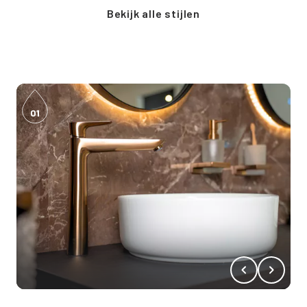
Bekijk alle stijlen
02
01
01