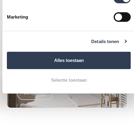
LAAT JE INSPIREREN
Marketing
DOOR ONZE STIJLEN
Details tonen
Warm en modern
Alles toestaan
LANDELIJK
ROMANTISCH
Selectie toestaan
Bekijk hier