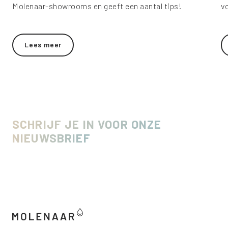
Molenaar-showrooms en geeft een aantal tips!
v
Lees meer
SCHRIJF JE IN VOOR ONZE
NIEUWSBRIEF