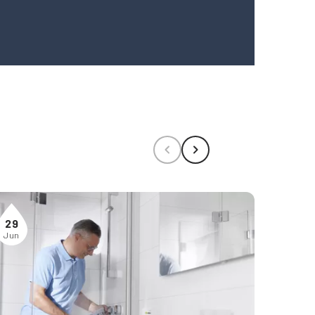
29
05
Jun
Aug