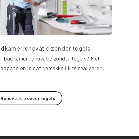
dkamerrenovatie zonder tegels
Dag mee
n badkamer renovatie zonder tegels? Met
Ben je be
ndpanelen is dat gemakkelijk te realiseren.
badkamer
nemen je
Renovatie zonder tegels
Lees m