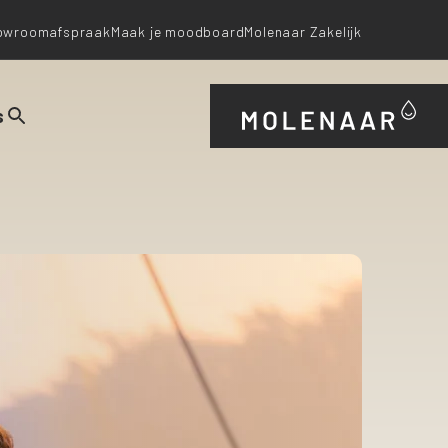
owroomafspraak
Maak je moodboard
Molenaar Zakelijk
s