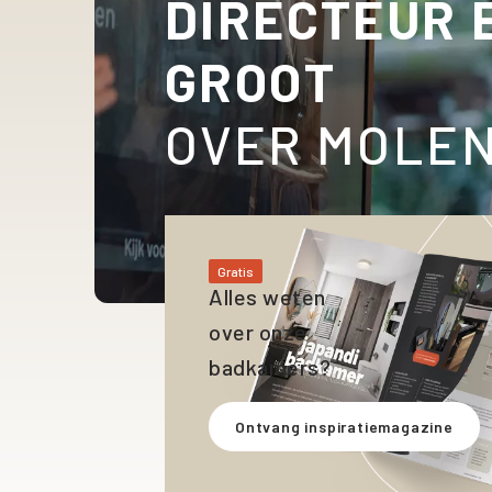
DIRECTEUR 
GROOT
OVER MOLE
Gratis
Alles weten
over onze
badkamers?
Ontvang inspiratiemagazine