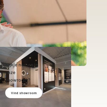
Kijkje nemen in
onze
showroom?
Vind showroom