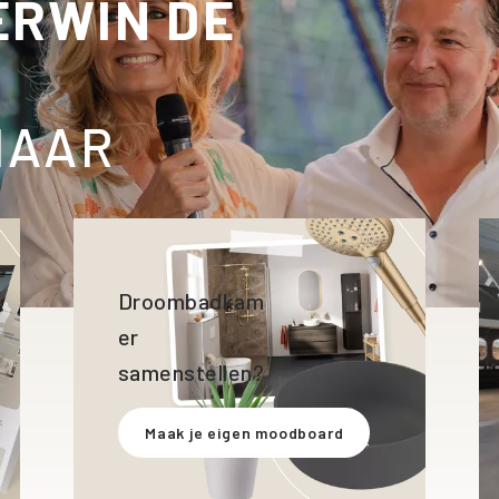
ERWIN DE
NAAR
Droombadkam
er
samenstellen?
Maak je eigen moodboard