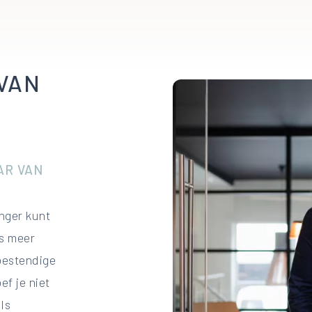
VAN
AR VAN
anger kunt
ds meer
bestendige
f je niet
Is