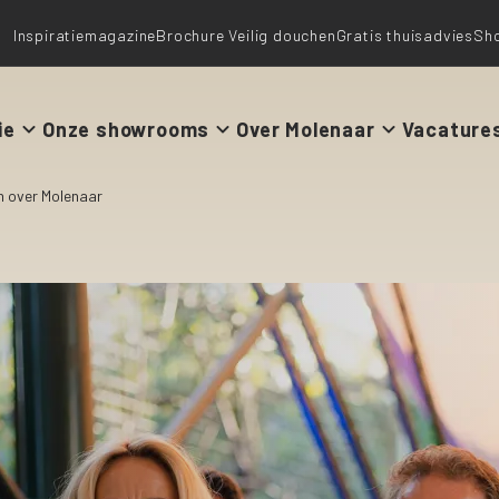
Inspiratiemagazine
Brochure Veilig douchen
Gratis thuisadvies
Sh
ie
Onze showrooms
Over Molenaar
Vacature
n over Molenaar