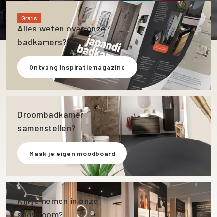
Gratis
Alles weten over onze
badkamers?
Ontvang inspiratiemagazine
Droombadkamer
samenstellen?
Maak je eigen moodboard
Kijkje nemen in onze
showroom?