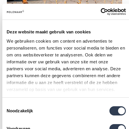
ONZE UNIEKE WERKWIJZE
HET MOLENAAR MAGAZIJN
Deze website maakt gebruik van cookies
We gebruiken cookies om content en advertenties te
“Ik ben, samen met mijn collega, verantwoordelijk voor
personaliseren, om functies voor social media te bieden en
het magazijnbeheer. Dit houdt onder andere in dat we de
om ons websiteverkeer te analyseren. Ook delen we
bestellingen van klanten helemaal op orde maken. We
informatie over uw gebruik van onze site met onze
krijgen namelijk van verschillende leveranciers
partners voor social media, adverteren en analyse. Deze
producten binnen. De muurbekleding, het glas, de
partners kunnen deze gegevens combineren met andere
handgrepen: alle onderdelen komen ergens anders
informatie die u aan ze heeft verstrekt of die ze hebben
verzameld op basis van uw gebruik van hun services.
vandaan. Zodra deze bij ons binnen zijn, zorgen wij
ervoor dat ze bij de juiste bestelling terechtkomen. De
Toestemmingsselectie
monteurs kunnen alle onderdelen die nodig zijn voor de
Noodzakelijk
installatie dan in één keer in de bus laden en snel naar de
klant vertrekken.”
Voorkeuren