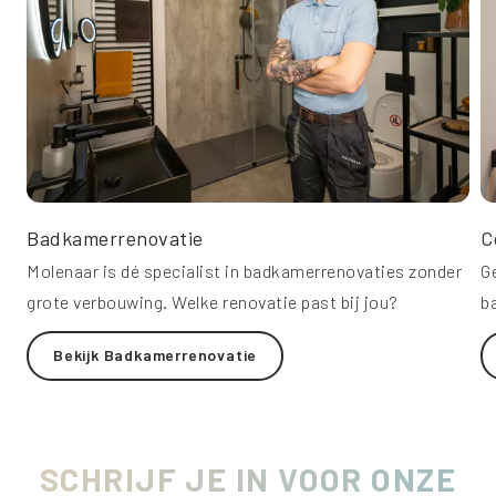
Badkamerrenovatie
C
Molenaar is dé specialist in badkamerrenovaties zonder
G
grote verbouwing. Welke renovatie past bij jou?
b
Bekijk Badkamerrenovatie
SCHRIJF JE IN VOOR ONZE