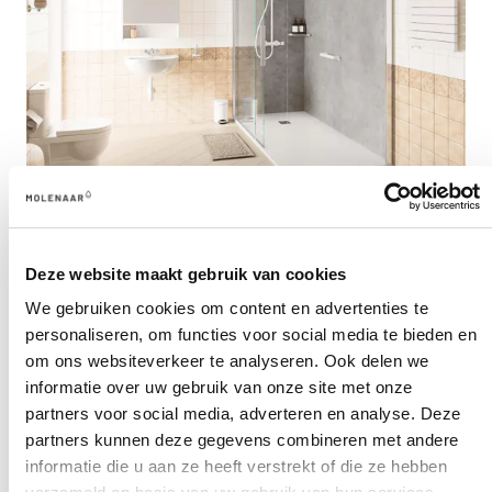
03
HET HUIS VEILIG MAKEN
Deze website maakt gebruik van cookies
Aanpassingen aan het huis kunnen ervoor zorgen dat het
We gebruiken cookies om content en advertenties te
personaliseren, om functies voor social media te bieden en
risico op vallen kleiner wordt voor senioren. Denk aan de
om ons websiteverkeer te analyseren. Ook delen we
leuningen op de juiste plaatsen, lage opstapjes en
informatie over uw gebruik van onze site met onze
antislip materialen. Het is goed om te weten dat de
partners voor social media, adverteren en analyse. Deze
badkamer een van de ruimtes is waar de meeste
partners kunnen deze gegevens combineren met andere
valongelukken gebeuren. Molenaar denkt graag mee over
informatie die u aan ze heeft verstrekt of die ze hebben
de valpreventie mogelijkheden voor ouderen en helpt