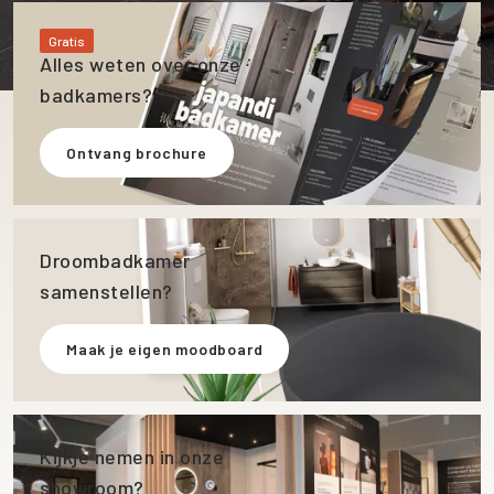
Gratis
Alles weten over onze
badkamers?
Ontvang brochure
Droombadkamer
samenstellen?
Maak je eigen moodboard
Kijkje nemen in onze
showroom?