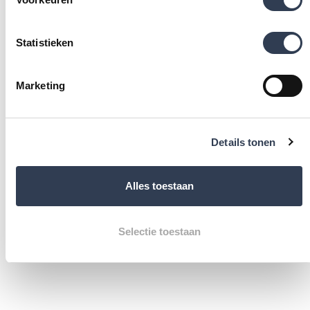
van ware professionals, de vakmensen van Molenaar.
Voor ons is een gedegen voorbereiding niet slechts de
Statistieken
helft, maar 80% van het werk. Wij nemen het gehele
proces van A tot Z voor onze rekening. Of je nu in het
Marketing
levendige centrum woont bij het Buitenhof, in
Benoordenhout, Bezuidenhout, Scheveningen,
Loosduinen, Moerwijk, of elders in de omgeving van Den
Details tonen
Haag.
Het montageteam van Molenaar heeft uitgebreide
Alles toestaan
ervaring met het uitvoeren van badkamerrenovaties in
Den Haag. Ze beginnen vroeg in de ochtend, starten met
Selectie toestaan
het verwijderen van het oude bad of de douche en
plaatsen vervolgens met grote zorgvuldigheid jouw
nieuwe inloopdouche. Na afloop wordt alles keurig
opgeruimd en netjes achtergelaten. Het montageteam