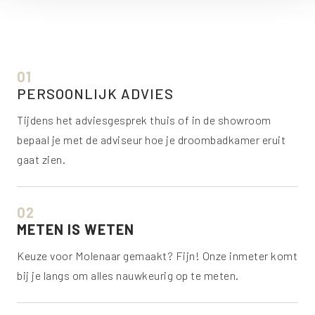
van Molenaar keert vervolgens huiswaarts vanuit Den
Haag.
01
PERSOONLIJK ADVIES
Tijdens het adviesgesprek thuis of in de showroom
bepaal je met de adviseur hoe je droombadkamer eruit
gaat zien.
02
METEN IS WETEN
Keuze voor Molenaar gemaakt? Fijn! Onze inmeter komt
bij je langs om alles nauwkeurig op te meten.