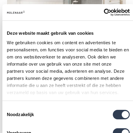
Deze website maakt gebruik van cookies
We gebruiken cookies om content en advertenties te
personaliseren, om functies voor social media te bieden en
om ons websiteverkeer te analyseren. Ook delen we
informatie over uw gebruik van onze site met onze
partners voor social media, adverteren en analyse. Deze
BINNEN 2-3 DAGEN
Doucherenovatie extra
partners kunnen deze gegevens combineren met andere
informatie die u aan ze heeft verstrekt of die ze hebben
BINNEN 4-5 DAGEN
Complete badkamerrenovatie
verzameld op basis van uw gebruik van hun services.
ONZE AANPAK EN WERKWIJZE
Toestemmingsselectie
Noodzakelijk
Ook in Den Haag wordt jouw inloopdouche binnen één
dag gerealiseerd! Dit is enkel mogelijk dankzij ons team
Voorkeuren