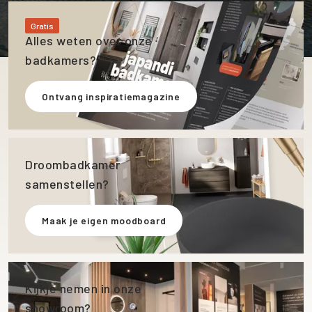
Gratis
Alles weten over onze
badkamers?
Ontvang inspiratiemagazine
Droombadkamer
samenstellen?
Maak je eigen moodboard
Kijkje nemen in onze
showroom?