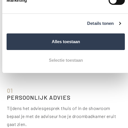
Marketing
ervan. We verzorgen het hele proces van A tot Z. Of je nu
in het stadscentrum, Oud-Zuid, Noord, Berkel Enschot,
Reeshof, Udenhout, of daarbuiten woont, het
Details tonen
montageteam van Molenaar start vroeg in de ochtend.
Ze beginnen met het verwijderen van het bad of de
Alles toestaan
douche en plaatsen vervolgens zorgvuldig jouw nieuwe
inloopdouche. Na afloop wordt alles netjes opgeruimd
Selectie toestaan
en achtergelaten. We kijken ernaar uit om jouw
badkamer in Tilburg te transformeren.
01
PERSOONLIJK ADVIES
Tijdens het adviesgesprek thuis of in de showroom
bepaal je met de adviseur hoe je droombadkamer eruit
gaat zien.