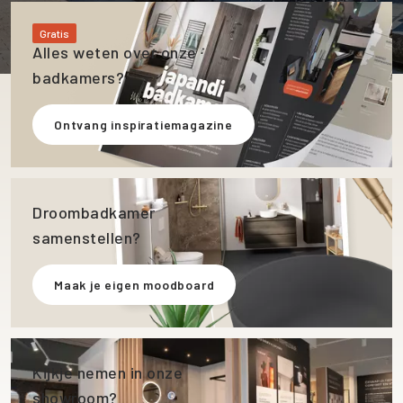
Gratis
Alles weten over onze
badkamers?
Ontvang inspiratiemagazine
Droombadkamer
samenstellen?
Maak je eigen moodboard
Kijkje nemen in onze
showroom?