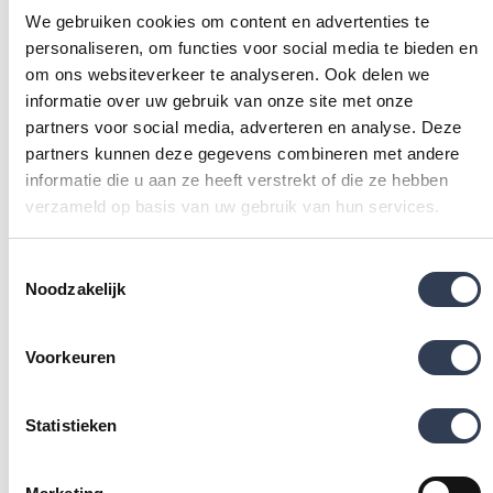
We gebruiken cookies om content en advertenties te
personaliseren, om functies voor social media te bieden en
om ons websiteverkeer te analyseren. Ook delen we
informatie over uw gebruik van onze site met onze
partners voor social media, adverteren en analyse. Deze
partners kunnen deze gegevens combineren met andere
informatie die u aan ze heeft verstrekt of die ze hebben
verzameld op basis van uw gebruik van hun services.
BINNEN 2-3 DAGEN
Doucherenovatie extra
BINNEN 4-5 DAGEN
Complete badkamerrenovatie
Toestemmingsselectie
Noodzakelijk
ONZE AANPAK EN WERKWIJZE
Voorkeuren
Ook in Tilburg geniet je binnen één dag van jouw veilige
douche! Dit realiseren we met ons team van
Statistieken
professionals, de vakmensen van Molenaar. Bij ons is
een goede voorbereiding niet het halve werk, maar 80%