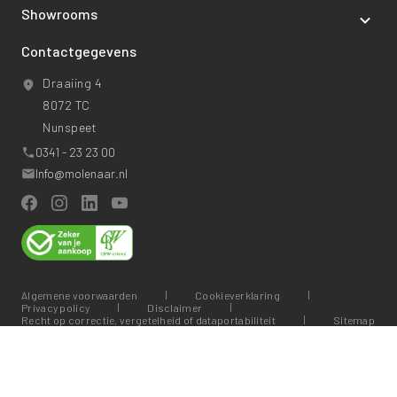
Showrooms
Contactgegevens
Draaiing 4
8072 TC
Nunspeet
0341 - 23 23 00
Info@molenaar.nl
Algemene voorwaarden
Cookieverklaring
Privacy policy
Disclaimer
Recht op correctie, vergetelheid of dataportabiliteit
Sitemap