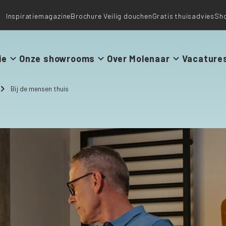
Inspiratiemagazine
Brochure Veilig douchen
Gratis thuisadvies
Sh
ie
Onze showrooms
Over Molenaar
Vacature
Bij de mensen thuis