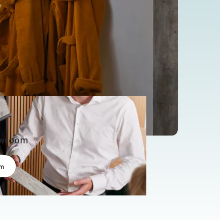
owroom
om