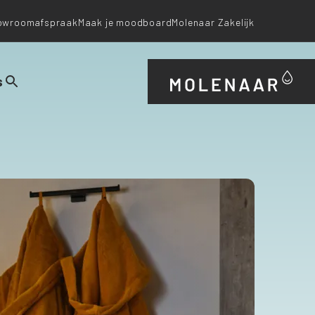
owroomafspraak
Maak je moodboard
Molenaar Zakelijk
s